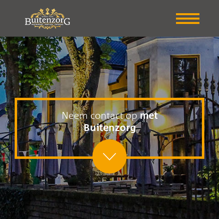
Neem contact op
met
Buitenzorg